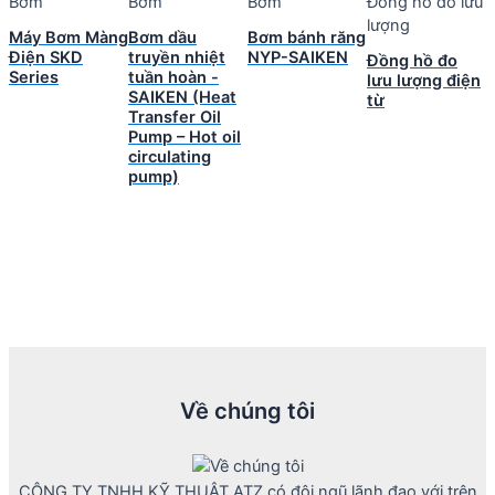
Bơm
Bơm
Bơm
Đồng hồ đo lưu
lượng
Máy Bơm Màng
Bơm dầu
Bơm bánh răng
Điện SKD
truyền nhiệt
NYP-SAIKEN
Đồng hồ đo
Series
tuần hoàn -
lưu lượng điện
SAIKEN (Heat
từ
Transfer Oil
Pump – Hot oil
circulating
pump)
Về chúng tôi
CÔNG TY TNHH KỸ THUẬT ATZ có đội ngũ lãnh đạo với trên