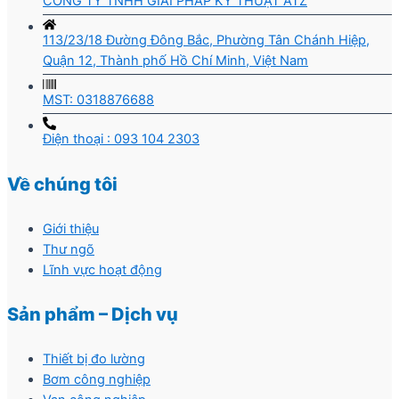
CÔNG TY TNHH GIẢI PHÁP KỸ THUẬT ATZ
113/23/18 Đường Đông Bắc, Phường Tân Chánh Hiệp,
Quận 12, Thành phố Hồ Chí Minh, Việt Nam
MST: 0318876688
Điện thoại : 093 104 2303
Về chúng tôi
Giới thiệu
Thư ngõ
Lĩnh vực hoạt động
Sản phẩm – Dịch vụ
Thiết bị đo lường
Bơm công nghiệp