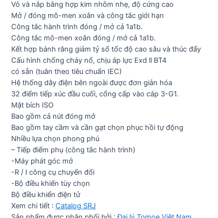
Vỏ và nắp bằng hợp kim nhôm nhẹ, độ cứng cao
Mở / đóng mô-men xoắn và công tắc giới hạn
Công tắc hành trình đóng / mở cả 1a1b.
Công tắc mô-men xoắn đóng / mở cả 1a1b.
Kết hợp bánh răng giảm tỷ số tốc độ cao sâu và thúc đẩy
Cấu hình chống cháy nổ, chịu áp lực Exd ll BT4
có sẵn (tuân theo tiêu chuẩn IEC)
Hệ thống dây điện bên ngoài được đơn giản hóa
32 điểm tiếp xúc đầu cuối, cổng cấp vào cáp 3-G1.
Mặt bích ISO
Bao gồm cả nút đóng mở
Bao gồm tay cầm và cần gạt chọn phục hồi tự động
Nhiều lựa chọn phong phú
– Tiếp điểm phụ (công tắc hành trình)
-Máy phát góc mở
-R / I công cụ chuyển đổi
-Bộ điều khiển tùy chọn
Bộ điều khiển điện tử
Xem chi tiết :
Catalog SRJ
Sản phẩm được phân phối bởi :
Đại lý Tomoe Việt Nam