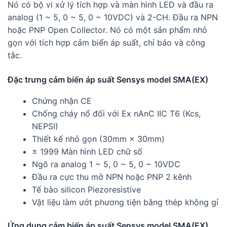
Nó có bộ vi xử lý tích hợp và màn hình LED và đầu ra
analog (1 ~ 5, 0 ~ 5, 0 ~ 10VDC) và 2-CH. Đầu ra NPN
hoặc PNP Open Collector. Nó có một sản phẩm nhỏ
gọn với tích hợp cảm biến áp suất, chỉ báo và công
tắc.
Đặc trưng cảm biến áp suất Sensys model SMA(EX)
Chứng nhận CE
Chống cháy nổ đối với Ex nAnC IIC T6 (Kcs,
NEPSI)
Thiết kế nhỏ gọn (30mm × 30mm)
± 1999 Màn hình LED chữ số
Ngõ ra analog 1 ~ 5, 0 ~ 5, 0 ~ 10VDC
Đầu ra cực thu mở NPN hoặc PNP 2 kênh
Tế bào silicon Piezoresistive
Vật liệu làm ướt phương tiện bằng thép không gỉ
Ứng dụng cảm biến áp suất Sensys model SMA(EX)