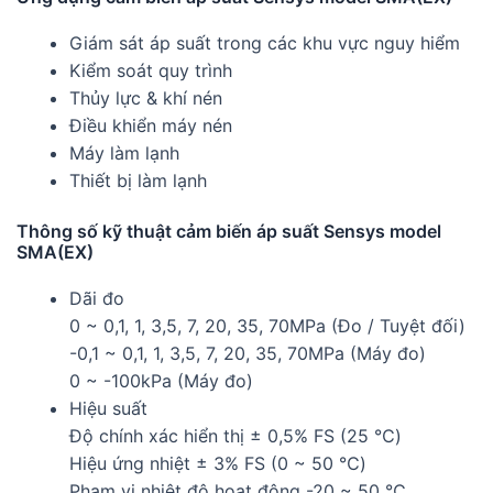
Giám sát áp suất trong các khu vực nguy hiểm
Kiểm soát quy trình
Thủy lực & khí nén
Điều khiển máy nén
Máy làm lạnh
Thiết bị làm lạnh
Thông số kỹ thuật cảm biến áp suất Sensys model
SMA(EX)
Dãi đo
0 ~ 0,1, 1, 3,5, 7, 20, 35, 70MPa (Đo / Tuyệt đối)
-0,1 ~ 0,1, 1, 3,5, 7, 20, 35, 70MPa (Máy đo)
0 ~ -100kPa (Máy đo)
Hiệu suất
Độ chính xác hiển thị ± 0,5% FS (25 ℃)
Hiệu ứng nhiệt ± 3% FS (0 ~ 50 ℃)
Phạm vi nhiệt độ hoạt động -20 ~ 50 ℃