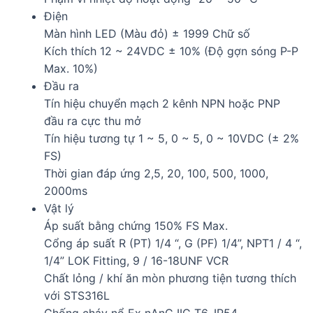
Điện
Màn hình LED (Màu đỏ) ± 1999 Chữ số
Kích thích 12 ~ 24VDC ± 10% (Độ gợn sóng P-P
Max. 10%)
Đầu ra
Tín hiệu chuyển mạch 2 kênh NPN hoặc PNP
đầu ra cực thu mở
Tín hiệu tương tự 1 ~ 5, 0 ~ 5, 0 ~ 10VDC (± 2%
FS)
Thời gian đáp ứng 2,5, 20, 100, 500, 1000,
2000ms
Vật lý
Áp suất bằng chứng 150% FS Max.
Cổng áp suất R (PT) 1/4 “, G (PF) 1/4”, NPT1 / 4 “,
1/4” LOK Fitting, 9 / 16-18UNF VCR
Chất lỏng / khí ăn mòn phương tiện tương thích
với STS316L
Chống cháy nổ Ex nAnC IIC T6, IP54