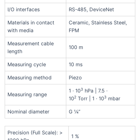
I/O interfaces
RS-485, DeviceNet
Materials in contact
Ceramic, Stainless Steel,
with media
FPM
Measurement cable
100 m
length
Measuring cycle
10 ms
Measuring method
Piezo
3
1 · 10
hPa
|
7.5 ·
Measuring range
2
3
10
Torr
|
1 · 10
mbar
Nominal diameter
G ¼”
Precision (Full Scale): >
1 %