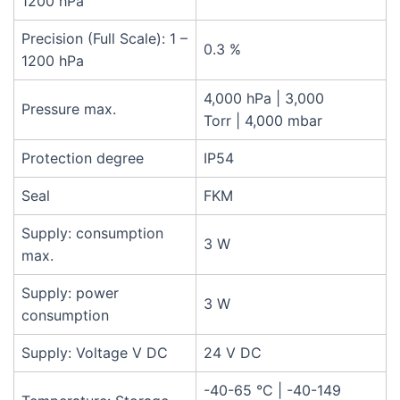
1200 hPa
Precision (Full Scale): 1 –
0.3 %
1200 hPa
4,000 hPa
|
3,000
Pressure max.
Torr
|
4,000 mbar
Protection degree
IP54
Seal
FKM
Supply: consumption
3 W
max.
Supply: power
3 W
consumption
Supply: Voltage V DC
24 V DC
-40-65 °C
|
-40-149