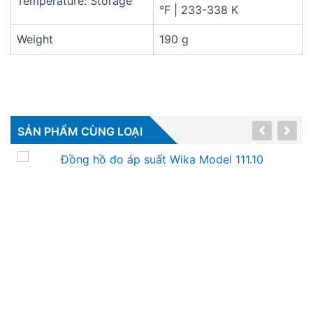
Temperature: Storage
°F
|
233-338 K
Weight
190 g
SẢN PHẨM CÙNG LOẠI