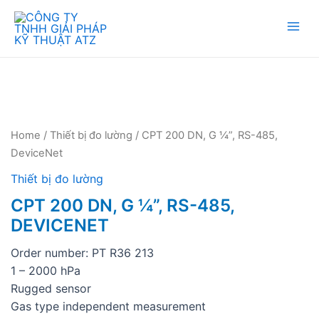
Mai
Men
Home
/
Thiết bị đo lường
/ CPT 200 DN, G ¼”, RS-485,
DeviceNet
Thiết bị đo lường
CPT 200 DN, G ¼”, RS-485,
DEVICENET
Order number: PT R36 213
1 – 2000 hPa
Rugged sensor
Gas type independent measurement