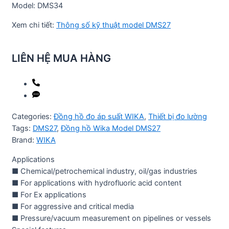
Model: DMS34
Xem chi tiết:
Thông số kỹ thuật model DMS27
LIÊN HỆ MUA HÀNG
Categories:
Đồng hồ đo áp suất WIKA
,
Thiết bị đo lường
Tags:
DMS27
,
Đồng hồ Wika Model DMS27
Brand:
WIKA
Applications
■ Chemical/petrochemical industry, oil/gas industries
■ For applications with hydrofluoric acid content
■ For Ex applications
■ For aggressive and critical media
■ Pressure/vacuum measurement on pipelines or vessels