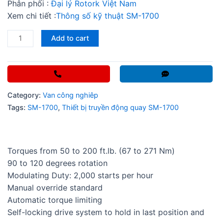
Phân phối :
Đại lý Rotork Việt Nam
Xem chi tiết :
Thông số kỹ thuật SM-1700
Thiết
Add to cart
bị
truyền
động
quay
Category:
Van công nghiêp
SM-
Tags:
SM-1700
,
Thiết bị truyền động quay SM-1700
1700
quantity
Torques from 50 to 200 ft.lb. (67 to 271 Nm)
90 to 120 degrees rotation
Modulating Duty: 2,000 starts per hour
Manual override standard
Automatic torque limiting
Self-locking drive system to hold in last position and