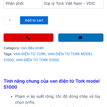
Phân phối
Đại lý Tork Việt Nam – VDIC
VAN
Add to cart
ĐIỆN
TỪ
TORK
MODEL
Category:
Van điều khiển
S1000
Tags:
VAN ĐIỆN TỪ TORK
,
VAN ĐIỆN TỪ TORK MODEL
quantity
S1000
,
VAN ĐIỆN TỪ TORK S1000
Tính năng chung của van điện từ Tork model
S1000
Phạm vi áp suất rộng, tốc độ dòng chảy và tùy
chọn orifis.