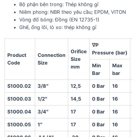
Bộ phận bên trong: Thép không gỉ
Niêm phong: NBR theo yêu cầu; EPDM, VITON
Vòng đổ bóng: Đồng (EN 12735-1)
Ghế, ống lõi, lò xo: ​​thép không gỉ
∇P
Orifice
Pressure (bar)
Product
Connection
K
Size
Code
Size
d
Min
Max
mm
Bar
bar
S1000.02
3/8″
12,5
0 Bar
16
4
S1000.03
1/2″
14,5
0 Bar
16
7
S1000.04
3/4″
17
0 Bar
16
8
S1000.05
1″
17
0 Bar
16
9