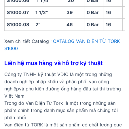
S1000.06
1 1 /4″
30
0 Bar
16
2
S1000.07
1 1/2″
39
0 Bar
16
3
S1000.08
2″
46
0 Bar
16
3
Xem chi tiết Catalog :
CATALOG VAN ĐIỆN TỪ TORK
S1000
Liên hệ mua hàng và hỗ trợ kỹ thuật
Công ty TNHH kỹ thuật VDIC là một trong những
doanh nghiêp nhập khẩu và phân phối van công
nghiệpvà phụ kiện đường ống hàng đầu tại thị trường
Việt Nam
Trong đó Van Điện Từ Tork là một trong những sản
phẩm chính trong danh mục sản phẩm mà chúng tôi
phân phối
Van điện từ TORK là một sản phẩm có chất lượng cực