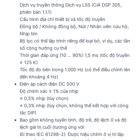
Dịch vụ truyền thông Dịch vụ LSS (CiA DSP 305,
phiên bản 1.1.1)
Cấu hình địa chỉ thiết bị và tốc độ truyền
Đồng bộ / Không đồng bộ, Nút / Nhân viên cứu hộ,
Nhịp tim
Bộ lọc có thể lập trình riêng để loại bỏ, ví dụ, các tần
số cộng hưởng cụ thể
Thời gian đáp ứng (10 … 90%) 1,5 ms (tốc độ truyền
≥ 125 K)
Tốc độ đo bên trong 1.000 Hz (có thể điều chỉnh lên
đến khoảng 4 Hz)
Điện áp cách điện DC 500 V
Độ chính xác ≤ 1% của nhịp
≤ 0,5% nhịp (tùy chọn)
≤ 0,3% nhịp (tùy chọn, không thể kết hợp với công
tắc DIP)
Bao gồm không tuyến tính, độ trễ, độ lệch 0 và độ
lệch giá trị cuối (tương ứng với
lỗi theo IEC 61298-2). Được hiệu chỉnh ở vị trí lắp