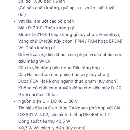
Dải đo 1,000 bar: 1,5 lần
{Có sẵn chân không, quá áp, +/- và áp suất tuyệt
đối}
Vật liệu làm ướt các bộ phận
Mẫu D-20-9: Thép không gỉ
Model D-21-9: Thép không gỉ (tùy chọn: Hastelloy);
Vòng chữ O: NBR (tùy chọn: FPM / FKM hoặc EPDM)
Vỏ: Thép không gỉ
Đối với các vật liệu khác, xem phạm vi sản phẩm con
dấu màng WIKA
Dầu truyền động bên trong Dầu tổng hợp
Dầu Halocarbon cho phiên bản oxy (tùy chọn)
Được FDA liệt kê cho ngành thực phẩm (tùy chọn)
Không có chất lỏng truyền động cho kiểu máy D-20-
9 với dải đo> 25 bar
Nguồn điện U + DC 10 … 30 V
Tín hiệu đầu ra Giao thức CANopen phù hợp với CiA
DS-301 V. 4.02, cấu hình thiết bị DS-404 V. 1.2
Công suất tiêu thụ <0,5 W
<0,7 W với cách ly điện (tùy chọn)