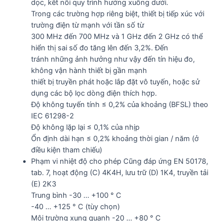
dọc, kết nối quy trình hướng xuống dưới.
Trong các trường hợp riêng biệt, thiết bị tiếp xúc với
trường điện từ mạnh với tần số từ
300 MHz đến 700 MHz và 1 GHz đến 2 GHz có thể
hiển thị sai số đo tăng lên đến 3,2%. Đến
tránh những ảnh hưởng như vậy đến tín hiệu đo,
không vận hành thiết bị gần mạnh
thiết bị truyền phát hoặc lắp đặt vô tuyến, hoặc sử
dụng các bộ lọc dòng điện thích hợp.
Độ không tuyến tính ≤ 0,2% của khoảng (BFSL) theo
IEC 61298-2
Độ không lặp lại ≤ 0,1% của nhịp
Ổn định dài hạn ≤ 0,2% khoảng thời gian / năm (ở
điều kiện tham chiếu)
Phạm vi nhiệt độ cho phép Cũng đáp ứng EN 50178,
tab. 7, hoạt động (C) 4K4H, lưu trữ (D) 1K4, truyền tải
(E) 2K3
Trung bình -30 … +100 ° C
-40 … +125 ° C (tùy chọn)
Môi trường xung quanh -20 … +80 ° C