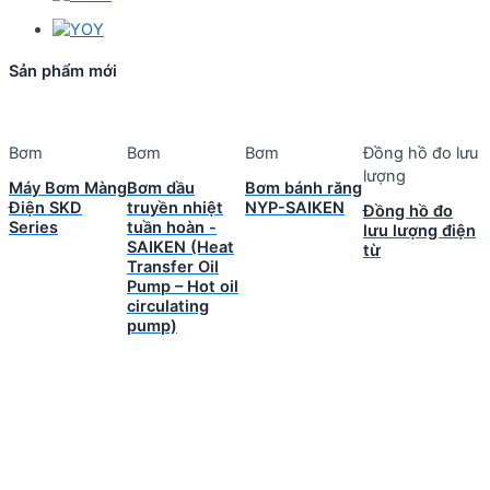
Sản phẩm mới
Bơm
Bơm
Bơm
Đồng hồ đo lưu
lượng
Máy Bơm Màng
Bơm dầu
Bơm bánh răng
Điện SKD
truyền nhiệt
NYP-SAIKEN
Đồng hồ đo
Series
tuần hoàn -
lưu lượng điện
SAIKEN (Heat
từ
Transfer Oil
Pump – Hot oil
circulating
pump)