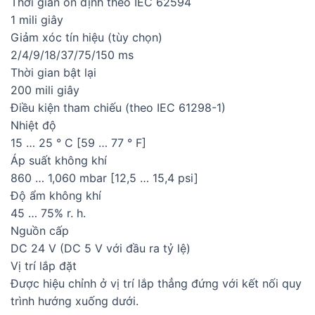
Thời gian ổn định theo IEC 62594
1 mili giây
Giảm xóc tín hiệu (tùy chọn)
2/4/9/18/37/75/150 ms
Thời gian bật lại
200 mili giây
Điều kiện tham chiếu (theo IEC 61298-1)
Nhiệt độ
15 … 25 ° C [59 … 77 ° F]
Áp suất không khí
860 … 1,060 mbar [12,5 … 15,4 psi]
Độ ẩm không khí
45 … 75% r. h.
Nguồn cấp
DC 24 V (DC 5 V với đầu ra tỷ lệ)
Vị trí lắp đặt
Được hiệu chỉnh ở vị trí lắp thẳng đứng với kết nối quy
trình hướng xuống dưới.