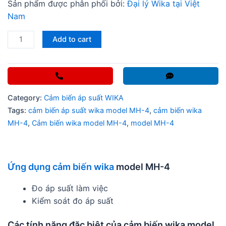
Sản phẩm được phân phối bởi:
Đại lý Wika tại Việt
Nam
Cảm
Add to cart
biến
áp
suất
wika
Category:
Cảm biến áp suất WIKA
model
Tags:
cảm biến áp suất wika model MH-4
,
cảm biến wika
MH-
MH-4
,
Cảm biến wika model MH-4
,
model MH-4
4
quantity
Ứng dụng cảm biến wika
model MH-4
Đo áp suất làm việc
Kiểm soát đo áp suất
Các tính năng đặc biệt của cảm biến wika model