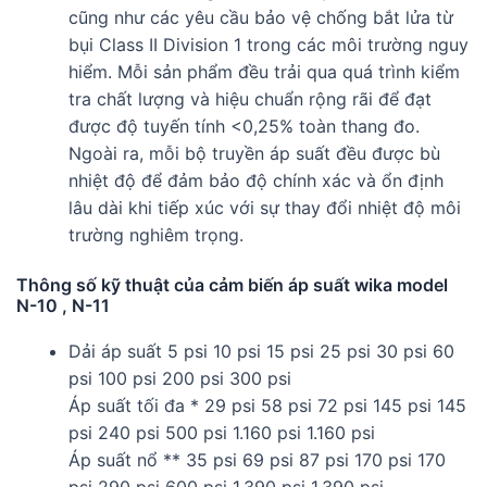
cũng như các yêu cầu bảo vệ chống bắt lửa từ
bụi Class II Division 1 trong các môi trường nguy
hiểm. Mỗi sản phẩm đều trải qua quá trình kiểm
tra chất lượng và hiệu chuẩn rộng rãi để đạt
được độ tuyến tính <0,25% toàn thang đo.
Ngoài ra, mỗi bộ truyền áp suất đều được bù
nhiệt độ để đảm bảo độ chính xác và ổn định
lâu dài khi tiếp xúc với sự thay đổi nhiệt độ môi
trường nghiêm trọng.
Thông số kỹ thuật của cảm biến áp suất wika model
N-10 , N-11
Dải áp suất 5 psi 10 psi 15 psi 25 psi 30 psi 60
psi 100 psi 200 psi 300 psi
Áp suất tối đa * 29 psi 58 psi 72 psi 145 psi 145
psi 240 psi 500 psi 1.160 psi 1.160 psi
Áp suất nổ ** 35 psi 69 psi 87 psi 170 psi 170
psi 290 psi 600 psi 1.390 psi 1.390 psi