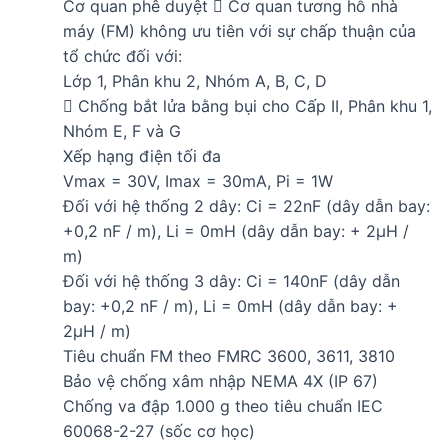
Cơ quan phê duyệt  Cơ quan tương hỗ nhà
máy (FM) không ưu tiên với sự chấp thuận của
tổ chức đối với:
Lớp 1, Phân khu 2, Nhóm A, B, C, D
 Chống bắt lửa bằng bụi cho Cấp II, Phân khu 1,
Nhóm E, F và G
Xếp hạng điện tối đa
Vmax = 30V, Imax = 30mA, Pi = 1W
Đối với hệ thống 2 dây: Ci = 22nF (dây dẫn bay:
+0,2 nF / m), Li = 0mH (dây dẫn bay: + 2µH /
m)
Đối với hệ thống 3 dây: Ci = 140nF (dây dẫn
bay: +0,2 nF / m), Li = 0mH (dây dẫn bay: +
2µH / m)
Tiêu chuẩn FM theo FMRC 3600, 3611, 3810
Bảo vệ chống xâm nhập NEMA 4X (IP 67)
Chống va đập 1.000 g theo tiêu chuẩn IEC
60068-2-27 (sốc cơ học)