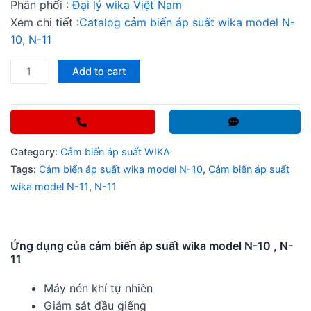
Phân phối :
Đại lý wika Việt Nam
Xem chi tiết :
Catalog cảm biến áp suất wika model N-
10, N-11
Cảm
Add to cart
biến
áp
suất
wika
Category:
Cảm biến áp suất WIKA
model
Tags:
Cảm biến áp suất wika model N-10
,
Cảm biến áp suất
N-
wika model N-11
,
N-11
10,
N-
11
quantity
Ứng dụng của cảm biến áp suất wika model N-10 , N-
11
Máy nén khí tự nhiên
Giám sát đầu giếng