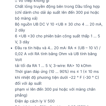
 Vỏ thép không gỉ
Chất lỏng truyền động bên trong Dầu tổng hợp
(chỉ dành cho dải áp suất lên đến 300 psi hoặc
bộ màng xả)
Bộ nguồn UB DC V 10 <UB ≤ 30 cho 4 … 20 mA,
2 dây
6 <UB <30 cho phiên bản công suất thấp 1 … 5
V, 3 dây
Đầu ra tín hiệu và 4… 20 mA: RA ≤ (UB – 10 V) /
0,02 A với RA tính bằng Ohm và UB tính bằng
Volt
tải tối đa RA 1 … 5 V, 3-wire: RA> 10 kOhm
Thời gian đáp ứng (10 … 90%) ms ≤ 1 (≤ 10 ms
khi nhiệt độ phương tiện dưới –22 ° F (-30 ° C)
đối với áp suất
phạm vi lên đến 300 psi hoặc với màng chắn
phẳng)
Điện áp cách ly V 500