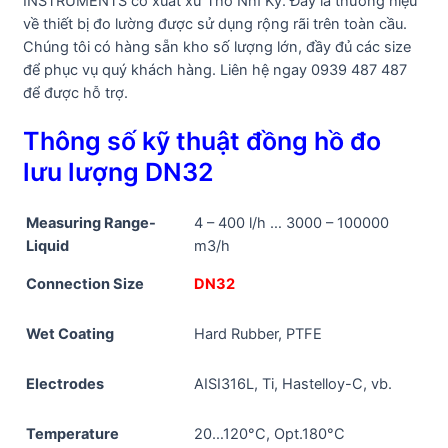
INSTRUMENTS có xuất xứ Thổ Nhĩ Kỳ. Đây là thương hiệu
về thiết bị đo lường được sử dụng rộng rãi trên toàn cầu.
Chúng tôi có hàng sẵn kho số lượng lớn, đầy đủ các size
để phục vụ quý khách hàng. Liên hệ ngay 0939 487 487
để được hỗ trợ.
Thông số kỹ thuật đồng hồ đo
lưu lượng DN32
Measuring Range-
4 – 400 l/h … 3000 – 100000
Liquid​
m3/h
Connection Size
DN32
Wet Coating​
Hard Rubber, PTFE
Electrodes
AISI316L, Ti, Hastelloy-C, vb.
Temperature
20…120°C, Opt.180°C