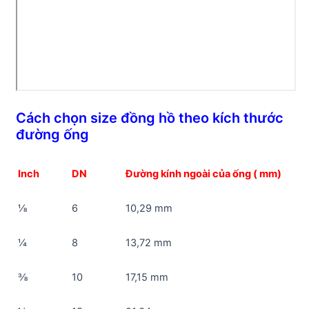
Cách chọn size đồng hồ theo kích thước
đường ống
Inch
DN
Đường kính ngoài của ống ( mm)
⅛
6
10,29 mm
¼
8
13,72 mm
⅜
10
17,15 mm