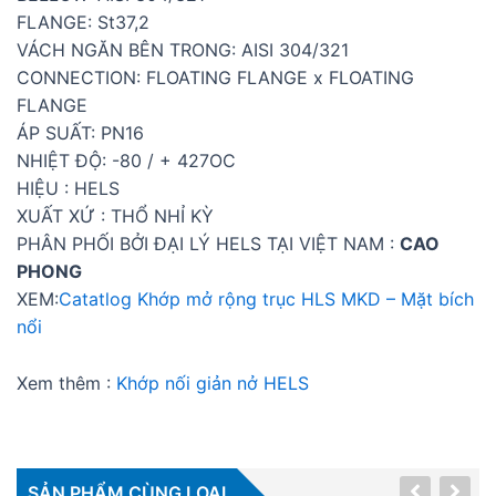
FLANGE: St37,2
VÁCH NGĂN BÊN TRONG: AISI 304/321
CONNECTION: FLOATING FLANGE x FLOATING
FLANGE
ÁP SUẤT: PN16
NHIỆT ĐỘ: -80 / + 427OC
HIỆU : HELS
XUẤT XỨ : THỔ NHỈ KỲ
PHÂN PHỐI BỞI ĐẠI LÝ HELS TẠI VIỆT NAM :
CAO
PHONG
XEM:
Catatlog Khớp mở rộng trục HLS MKD – Mặt bích
nổi
Xem thêm :
Khớp nối giản nở HELS
SẢN PHẨM CÙNG LOẠI