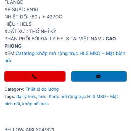
FLANGE
ÁP SUẤT: PN16
NHIỆT ĐỘ: -80 / + 427OC
HIỆU : HELS
XUẤT XỨ : THỔ NHỈ KỲ
PHÂN PHỐI BỞI ĐẠI LÝ HELS TẠI VIỆT NAM :
CAO
PHONG
XEM:
Catatlog Khớp mở rộng trục HLS MKD – Mặt bích
nổi
Category:
Thiết bị đo lường
Tags:
đại lý hels
,
hels
,
Khớp mở rộng trục HLS MKD - Mặt
bích nổi
,
khớp nối hels
BELLOW: AISI 304/321