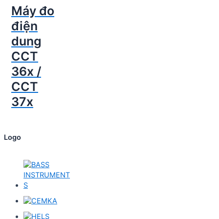
Máy đo
điện
dung
CCT
36x /
CCT
37x
Logo