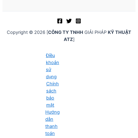
Copyright © 2026 [
CÔNG TY TNHH
GIẢI PHÁP
KỸ THUẬT
ATZ
]
Điều
khoản
sử
dụng
Chính
sách
bảo
mật
Hướng
dẫn
thanh
toán