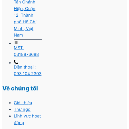
Tân Chánh
Hiệp, Quận
12, Thành
phố Hồ Chí
Minh, Việt
Nam
MST:
0318876688
Điện thoại :
093 104 2303
Về chúng tôi
Giới thiệu
Thư ngõ
Lĩnh vực hoạt
động