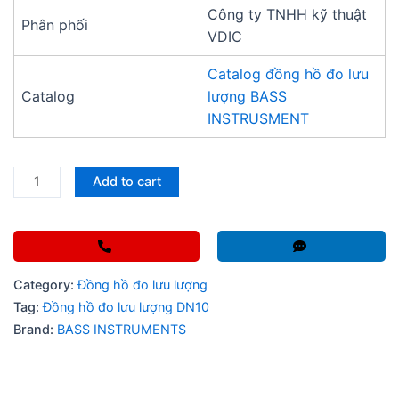
Công ty TNHH kỹ thuật
Phân phối
VDIC
Catalog đồng hồ đo lưu
Catalog
lượng BASS
INSTRUSMENT
Đồng
Add to cart
hồ
đo
lưu
lượng
Category:
Đồng hồ đo lưu lượng
DN10
Tag:
Đồng hồ đo lưu lượng DN10
quantity
Brand:
BASS INSTRUMENTS