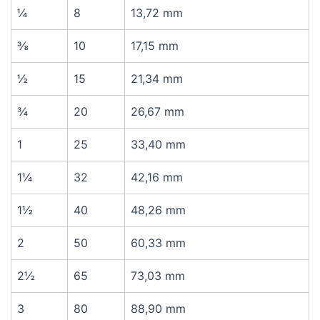
¼
8
13,72 mm
⅜
10
17,15 mm
½
15
21,34 mm
¾
20
26,67 mm
1
25
33,40 mm
1¼
32
42,16 mm
1½
40
48,26 mm
2
50
60,33 mm
2½
65
73,03 mm
3
80
88,90 mm