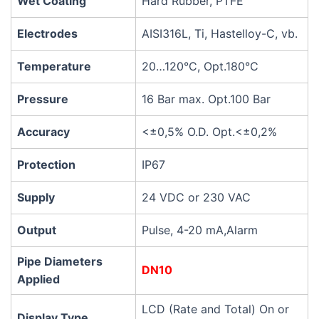
Wet Coating​
Hard Rubber, PTFE
Electrodes
AISI316L, Ti, Hastelloy-C, vb.
Temperature
20…120°C, Opt.180°C
Pressure
16 Bar max. Opt.100 Bar
Accuracy
<±0,5% O.D. Opt.<±0,2%
Protection
IP67
Supply
24 VDC or 230 VAC
Output
Pulse, 4-20 mA,Alarm
Pipe Diameters
DN10
Applied
LCD (Rate and Total) On or
Display Type